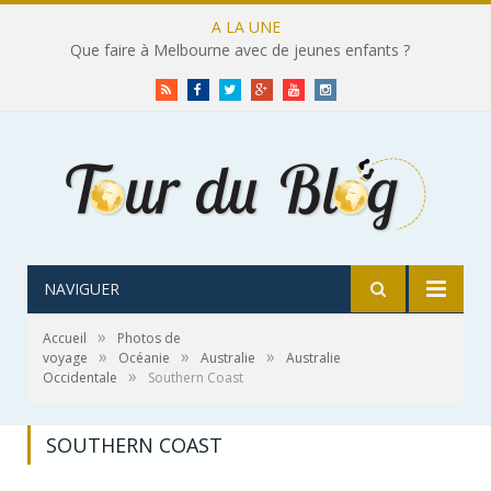
A LA UNE
Que faire à Melbourne avec de jeunes enfants ?
RSS
Facebook
Twitter
Google+
Youtube
Instagram
NAVIGUER
»
Accueil
Photos de
»
»
»
voyage
Océanie
Australie
Australie
»
Occidentale
Southern Coast
SOUTHERN COAST