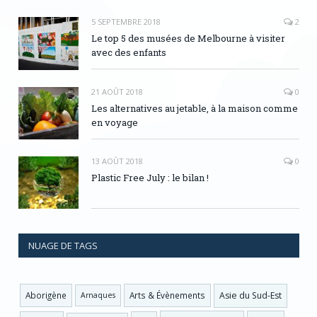
5 SEPTEMBRE 2018
2
Le top 5 des musées de Melbourne à visiter
avec des enfants
21 AOÛT 2018
0
Les alternatives au jetable, à la maison comme
en voyage
13 AOÛT 2018
0
Plastic Free July : le bilan !
NUAGE DE TAGS
Asie du Sud-Est
Aborigène
Arts & Évènements
Arnaques