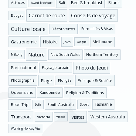
Bed & breakfast
Bilans
Astuces
Bali
Avant le départ
Conseils de voyage
Carnet de route
Budget
Culture locale
Découvertes
Formalités & Visas
Gastronomie
Histoire
Melbourne
Java
Langue
Nature
New South Wales
Northern Territory
Mékong
Photo du Jeudi
Parc national
Paysage urbain
Plage
Photographie
Politique & Société
Plongée
Religion & Traditions
Queensland
Randonnée
Road Trip
Tasmanie
South Australia
Sofia
Sport
Visites
Western Australia
Transport
Victoria
Vidéos
Working Holiday Visa