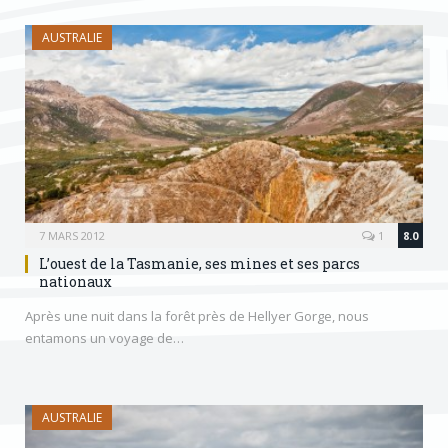
AUSTRALIE
7 MARS 2012
1
8.0
L’ouest de la Tasmanie, ses mines et ses parcs
nationaux
Après une nuit dans la forêt près de Hellyer Gorge, nous
entamons un voyage de…
AUSTRALIE