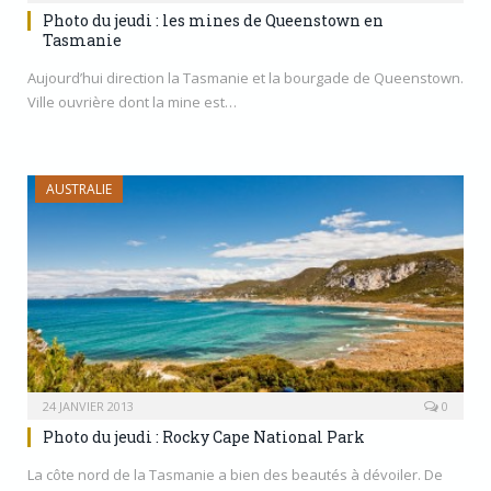
Photo du jeudi : les mines de Queenstown en
Tasmanie
Aujourd’hui direction la Tasmanie et la bourgade de Queenstown.
Ville ouvrière dont la mine est…
AUSTRALIE
24 JANVIER 2013
0
Photo du jeudi : Rocky Cape National Park
La côte nord de la Tasmanie a bien des beautés à dévoiler. De