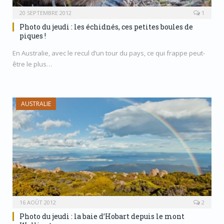
20 SEPTEMBRE 2012
1
Photo du jeudi : les échidnés, ces petites boules de
piques !
En Australie, avec le recul d’un tour du pays, ce qui frappe peut-
être le plus…
AUSTRALIE
16 AOÛT 2012
2
Photo du jeudi : la baie d’Hobart depuis le mont