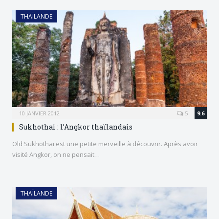
THAÏLANDE
10 JANVIER 2012
5
9.6
Sukhothai : l’Angkor thaïlandais
Old Sukhothai est une petite merveille à découvrir. Après avoir
visité Angkor, on ne pensait…
THAÏLANDE