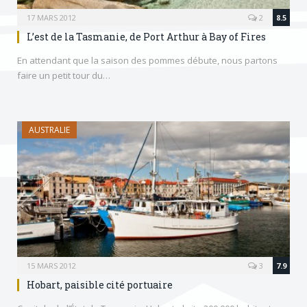
17 MARS 2012
2
8.5
L’est de la Tasmanie, de Port Arthur à Bay of Fires
En attendant que la saison des pommes débute, nous partons
faire un petit tour du…
AUSTRALIE
15 MARS 2012
3
7.9
Hobart, paisible cité portuaire