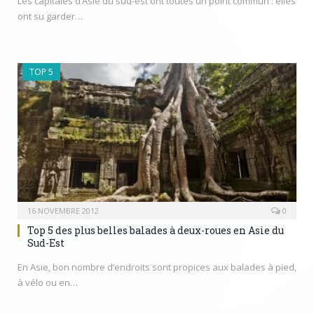
Les capitales d’Asie du sud-est ont toutes un point commun : elles
ont su garder…
TOP 5
16 NOVEMBRE 2012
0
Top 5 des plus belles balades à deux-roues en Asie du
Sud-Est
En Asie, bon nombre d’endroits sont propices aux balades à pied,
à vélo ou en…