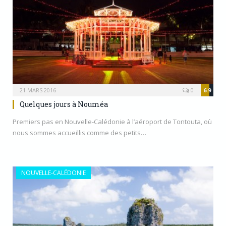
21 MARS 2016
0
6.9
Quelques jours à Nouméa
Premiers pas en Nouvelle-Calédonie à l’aéroport de Tontouta, où
nous sommes accueillis comme des petits…
NOUVELLE-CALÉDONIE