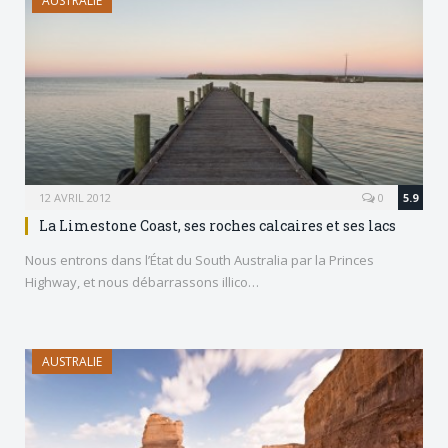
AUSTRALIE
12 AVRIL 2012
0
5.9
La Limestone Coast, ses roches calcaires et ses lacs
Nous entrons dans l’État du South Australia par la Princes
Highway, et nous débarrassons illico…
AUSTRALIE