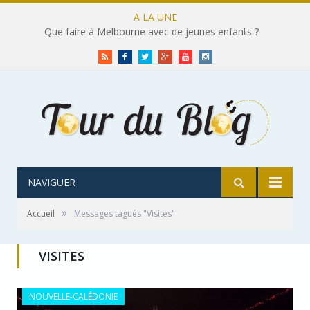
A LA UNE
Le top 10 des cafés où bruncher à Melbourne
RSS
Facebook
Twitter
Google+
Youtube
Instagram
NAVIGUER
»
Accueil
Messages tagués "Visites"
VISITES
NOUVELLE-CALÉDONIE