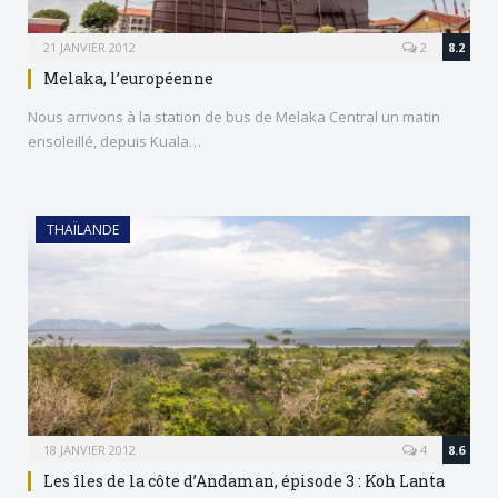
21 JANVIER 2012
2
8.2
Melaka, l’européenne
Nous arrivons à la station de bus de Melaka Central un matin
ensoleillé, depuis Kuala…
THAÏLANDE
18 JANVIER 2012
4
8.6
Les îles de la côte d’Andaman, épisode 3 : Koh Lanta