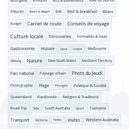
Asie du Sud-Est
Aborigène
Arts & Évènements
Arnaques
Bed & breakfast
Bilans
Astuces
Bali
Avant le départ
Conseils de voyage
Carnet de route
Budget
Culture locale
Découvertes
Formalités & Visas
Gastronomie
Histoire
Melbourne
Java
Langue
Nature
New South Wales
Northern Territory
Mékong
Photo du Jeudi
Parc national
Paysage urbain
Plage
Photographie
Politique & Société
Plongée
Religion & Traditions
Queensland
Randonnée
Road Trip
Tasmanie
South Australia
Sofia
Sport
Visites
Western Australia
Transport
Victoria
Vidéos