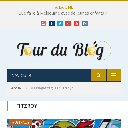
A LA UNE
Que faire à Melbourne avec de jeunes enfants ?
RSS
Facebook
Twitter
Google+
Youtube
Instagram
NAVIGUER
»
Accueil
Messages tagués "Fitzroy"
FITZROY
AUSTRALIE