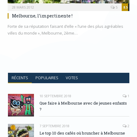
28 MARS 2012
5
8.5
Melbourne, l’impertinente !
Forte de sa réputation faisant d’elle « l’une des plus agréables
villes du monde », Melbourne, 2ème…
RÉCENTS
POPULAIRES
VOTES
10 SEPTEMBRE 2018
1
Que faire à Melbourne avec de jeunes enfants
?
7 SEPTEMBRE 2018
2
Le top 10 des cafés où bruncher à Melbourne