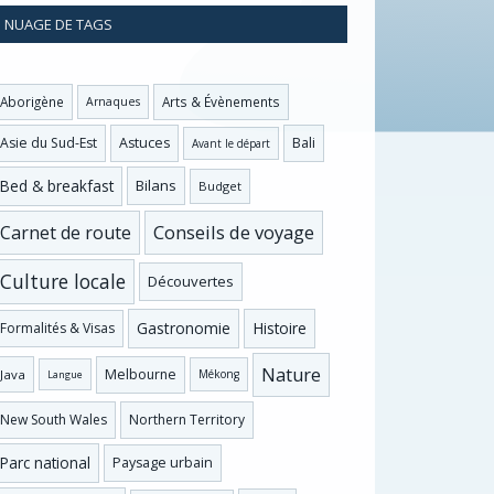
NUAGE DE TAGS
Aborigène
Arts & Évènements
Arnaques
Asie du Sud-Est
Astuces
Bali
Avant le départ
Bed & breakfast
Bilans
Budget
Conseils de voyage
Carnet de route
Culture locale
Découvertes
Gastronomie
Histoire
Formalités & Visas
Nature
Melbourne
Java
Mékong
Langue
New South Wales
Northern Territory
Parc national
Paysage urbain