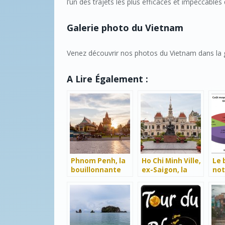
l’un des trajets les plus efficaces et impeccable
Galerie photo du Vietnam
Venez découvrir nos photos du Vietnam dans la 
A Lire Également :
Phnom Penh, la
Ho Chi Minh Ville,
Le 
bouillonnante
ex-Saigon, la
not
trépidante
Vi