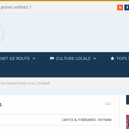
 jeunes enfants ?
RSS
NET DE ROUTE
CULTURE LOCALE
TOPS 
De Phnom Penh à Ho Chi Minh
h
3
CARTES & ITINÉRAIRES
,
VIETNAM