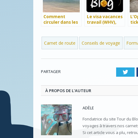
Comment
Le visa vacances
L’O
circuler dans les
travail (WHV),
tic
îles Langkawi ?
késako ?
tra
Vie
pra
Carnet de route
Conseils de voyage
Forma
pas
fia
PARTAGER
Twi
À PROPOS DE L’AUTEUR
ADÈLE
Fondatrice du site Tour du Bl
voyages à travers nos carnets
Si cet article vous a plu, retr