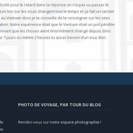
ésolé pour le retard dans la réponse on n’a pas vu passer le
es lois sur les visas changent tout le temps et ça fait un certain
 au Vietnam donc je te conseille de te renseigner sur les sites
mation. Notre expérience était que le Vietnam était un poil pénible
étonnant que les choses aient énormément changé depuis donc
r 7 jours ou même 2 heures tu auras besoin d’un visa. Bon
PHOTO DE VOYAGE, PAR TOUR DU BLOG
de
Rendez-vous sur
notre espace photographie !
ie