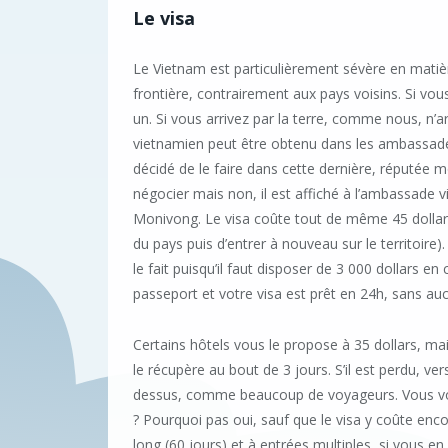
Le visa
Le Vietnam est particulièrement sévère en matièr
frontière, contrairement aux pays voisins. Si vou
un. Si vous arrivez par la terre, comme nous, n’
vietnamien peut être obtenu dans les ambassa
décidé de le faire dans cette dernière, réputée m
négocier mais non, il est affiché à l’ambassade v
Monivong. Le visa coûte tout de même 45 dollars
du pays puis d’entrer à nouveau sur le territoir
le fait puisqu’il faut disposer de 3 000 dollars en 
passeport et votre visa est prêt en 24h, sans a
Certains hôtels vous le propose à 35 dollars, mais
le récupère au bout de 3 jours. S’il est perdu, ve
dessus, comme beaucoup de voyageurs. Vous vous
? Pourquoi pas oui, sauf que le visa y coûte enco
long (60 jours) et à entrées multiples, si vous en