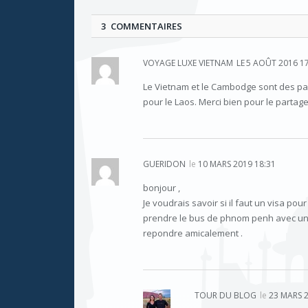
3 COMMENTAIRES
VOYAGE LUXE VIETNAM
LE
5 AOÛT 2016 17
Le Vietnam et le Cambodge sont des pay
pour le Laos. Merci bien pour le partage
GUERIDON
le
10 MARS 2019 18:31
bonjour ,
Je voudrais savoir si il faut un visa po
prendre le bus de phnom penh avec une
repondre amicalement .
TOUR DU BLOG
le
23 MARS 2