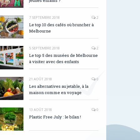
jeunes enfants ?
7 SEPTEMBRE 2018
2
Le top 10 des cafés où bruncher à
Melbourne
5 SEPTEMBRE 2018
2
Le top 5 des musées de Melbourne
à visiter avec des enfants
21 AOÛT 2018
0
Les alternatives au jetable, à la
maison comme en voyage
13 AOÛT 2018
0
Plastic Free July : le bilan !