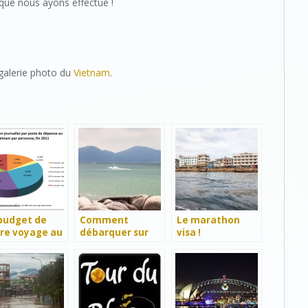
s que nous ayons effectué !
galerie photo du
Vietnam
.
budget de
Comment
Le marathon
re voyage au
débarquer sur
visa !
etnam
l’île de Penang ?