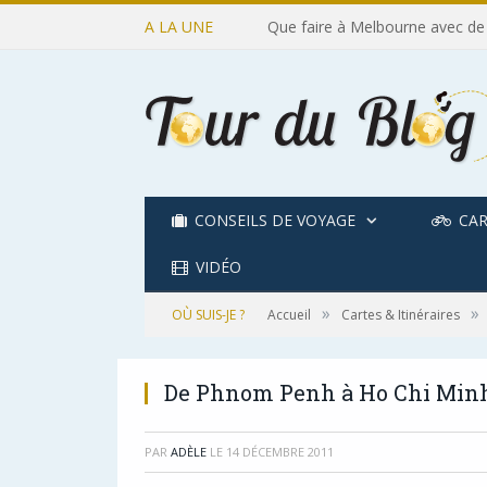
A LA UNE
Que faire à Melbourne avec de
CONSEILS DE VOYAGE
CAR
VIDÉO
»
»
OÙ SUIS-JE ?
Accueil
Cartes & Itinéraires
De Phnom Penh à Ho Chi Min
PAR
ADÈLE
LE
14 DÉCEMBRE 2011