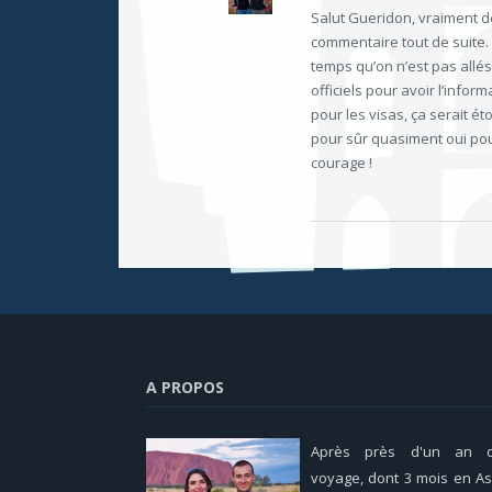
Salut Gueridon, vraiment d
commentaire tout de suite. L
temps qu’on n’est pas allés
officiels pour avoir l’infor
pour les visas, ça serait 
pour sûr quasiment oui pou
courage !
A PROPOS
Après près d'un an 
voyage, dont 3 mois en As