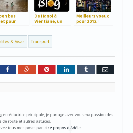
pen bus
De Hanoi à
Meilleurs voeux
ket pour
Vientiane, un
pour 2012 !
verser le
long voyage…
tnam :
tique mais
lités & Visas
Transport
 toujours
ble
tter
Facebook
Google+
Pinterest
LinkedIn
Tumblr
e-
mail
og et rédactrice principale, je partage avec vous ma passion des
 de route et autres astuces.
ouvez tous mes posts par ici :
A propos d'Adèle