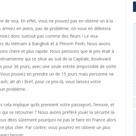
e de visa. En effet, vous ne pouvez pas en obtenir un à la
s arrivez en avion, pas de problème, on vous en délivrera
arrivez donc surtout pas comme des fleurs ! Le visa
des du Vietnam à Bangkok et à Phnom Penh. Nous avons
oins chère et plus rapide. Nous pensions que le prix était à
ietnamienne qui se situe au sud de la Capitale, boulevard
 pour 30 jours, avec une seule entrée (impossible de sortir
e). Vous pouvez en prendre un de 15 jours mais personne ne
cash, ah ah ! Bref, pour ce prix-là, vous laissez votre
ucun problème.
 cela implique qu’ils prennent votre passeport, l’envoie, et
rs qui se retourner ? Nous avons préféré jouer la sécurité là-
 dites sûrement pourquoi ne pas le faire en France alors
re plus cher. Par contre, vous pourrez en obtenir un plus
 avez besoin.