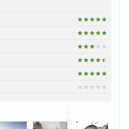
10
10
6
9
10
0