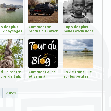
 5 des plus
Comment se
Top 5 des plus
ux paysages
rendre au Kawah
belles excursions
sie du Sud-Est
Ijen ?
d’Asie du Sud-Est
d : le centre
Comment aller
La vie tranquille
turel de Bali,
et venir à
sur les petites
cœur des
Yogyakarta ?
îles de Nusa
ières
Lembongan et
Cenidan
e
Visites