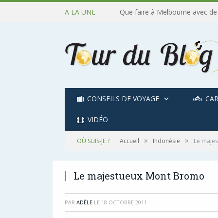
A LA UNE
Que faire à Melbourne avec de
CONSEILS DE VOYAGE
CAR
VIDÉO
»
»
OÙ SUIS-JE ?
Accueil
Indonésie
Le maje
Le majestueux Mont Bromo
PAR
ADÈLE
LE
18 OCTOBRE 2011