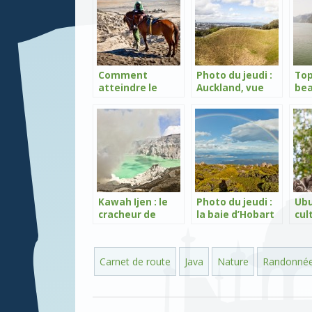
Comment
Photo du jeudi :
Top
atteindre le
Auckland, vue
bea
Mont Bromo ?
panoramique du
d’A
Mont Eden
Kawah Ijen : le
Photo du jeudi :
Ubu
cracheur de
la baie d’Hobart
cul
soufre
depuis le mont
au 
Wellington
riz
Carnet de route
Java
Nature
Randonné