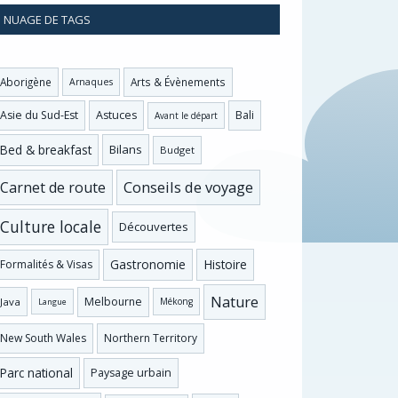
NUAGE DE TAGS
Aborigène
Arts & Évènements
Arnaques
Asie du Sud-Est
Astuces
Bali
Avant le départ
Bed & breakfast
Bilans
Budget
Conseils de voyage
Carnet de route
Culture locale
Découvertes
Gastronomie
Histoire
Formalités & Visas
Nature
Melbourne
Java
Mékong
Langue
New South Wales
Northern Territory
Parc national
Paysage urbain