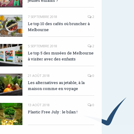
jeunes enfants ?
7 SEPTEMBRE 2018
2
Le top 10 des cafés où bruncher à
Melbourne
5 SEPTEMBRE 2018
2
Le top 5 des musées de Melbourne
à visiter avec des enfants
21 AOÛT 2018
0
Les alternatives au jetable, à la
maison comme en voyage
13 AOÛT 2018
0
Plastic Free July : le bilan !