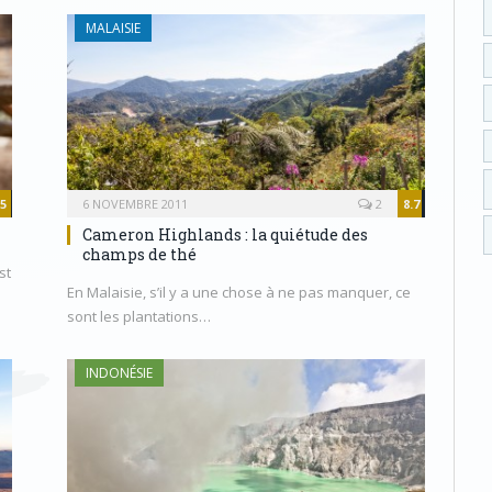
MALAISIE
.5
6 NOVEMBRE 2011
2
8.7
Cameron Highlands : la quiétude des
champs de thé
st
En Malaisie, s’il y a une chose à ne pas manquer, ce
sont les plantations…
INDONÉSIE