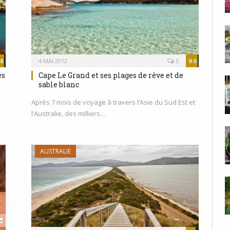
.8
4 MAI 2012
5
9.0
es
Cape Le Grand et ses plages de rêve et de
sable blanc
Après 7 mois de voyage à travers l’Asie du Sud Est et
l’Australie, des milliers…
AUSTRALIE