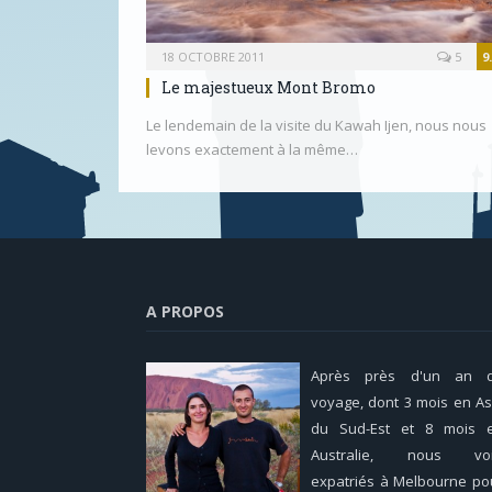
18 OCTOBRE 2011
5
9
Le majestueux Mont Bromo
Le lendemain de la visite du Kawah Ijen, nous nous
levons exactement à la même…
A PROPOS
Après près d'un an 
voyage, dont 3 mois en As
du Sud-Est et 8 mois 
Australie, nous voi
expatriés à Melbourne po