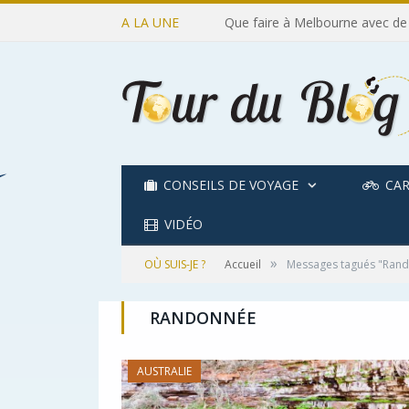
A LA UNE
Que faire à Melbourne avec de
CONSEILS DE VOYAGE
CAR
VIDÉO
»
OÙ SUIS-JE ?
Accueil
Messages tagués "Ran
RANDONNÉE
AUSTRALIE