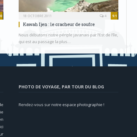
.0
18 OCTOBRE 2011
4
9.1
Kawah Ijen : le cracheur de soufre
Nous débutons notre périple javanais par l’Est de l’île,
qui est au passage la plus…
PHOTO DE VOYAGE, PAR TOUR DU BLOG
de
Rendez-vous sur
notre espace photographie !
ie
en
ci
ur