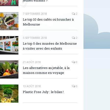
jeunes enfants ?
7 SEPTEMBRE 2018
2
Le top 10 des cafés où bruncher à
Melbourne
5 SEPTEMBRE 2018
2
Le top 5 des musées de Melbourne
à visiter avec des enfants
21 AOÛT 2018
0
Les alternatives au jetable, à la
maison comme en voyage
13 AOÛT 2018
0
Plastic Free July : le bilan !