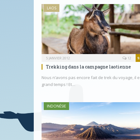
LAOS
5 JANVIER 2012
12
9
Trekking dans la campagne laotienne
Nous n’avons pas encore fait de trek du voyage, il e
grand temps ! Et…
INDONÉSIE