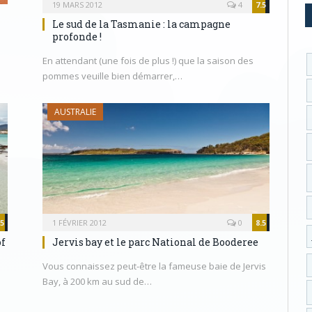
19 MARS 2012
4
7.5
Le sud de la Tasmanie : la campagne
profonde !
En attendant (une fois de plus !) que la saison des
pommes veuille bien démarrer,…
AUSTRALIE
.5
1 FÉVRIER 2012
0
8.5
of
Jervis bay et le parc National de Booderee
Vous connaissez peut-être la fameuse baie de Jervis
Bay, à 200 km au sud de…