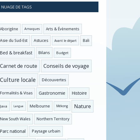
NUAGE DE TAGS
Aborigène
Arts & Évènements
Arnaques
Asie du Sud-Est
Astuces
Bali
Avant le départ
Bed & breakfast
Bilans
Budget
Conseils de voyage
Carnet de route
Culture locale
Découvertes
Gastronomie
Histoire
Formalités & Visas
Nature
Melbourne
Java
Mékong
Langue
New South Wales
Northern Territory
Parc national
Paysage urbain