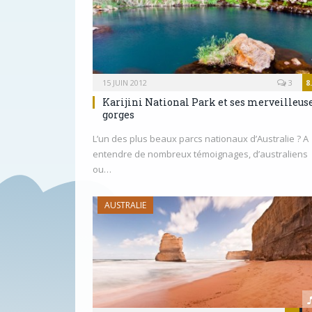
15 JUIN 2012
3
8
Karijini National Park et ses merveilleus
gorges
L’un des plus beaux parcs nationaux d’Australie ? A
entendre de nombreux témoignages, d’australiens
ou…
AUSTRALIE