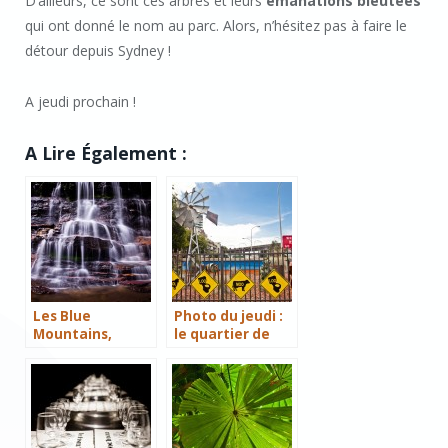
D’ailleurs, ce sont ces arbres et leurs
émanations bleutées
qui ont donné le nom au parc. Alors, n’hésitez pas à faire le
détour depuis Sydney !
A jeudi prochain !
A Lire Également :
Les Blue
Photo du jeudi :
Mountains,
le quartier de
mystiques et
Woolloomooloo
grandioses
à Sydney