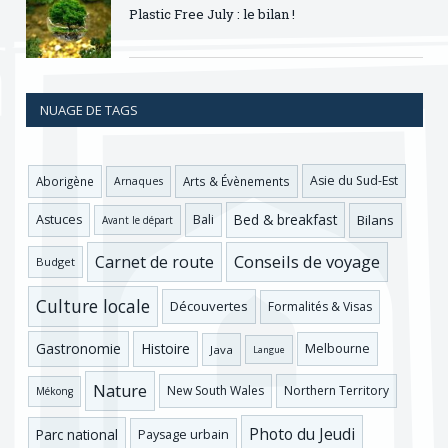
Plastic Free July : le bilan !
NUAGE DE TAGS
Asie du Sud-Est
Aborigène
Arts & Évènements
Arnaques
Bed & breakfast
Bilans
Astuces
Bali
Avant le départ
Conseils de voyage
Carnet de route
Budget
Culture locale
Découvertes
Formalités & Visas
Gastronomie
Histoire
Melbourne
Java
Langue
Nature
New South Wales
Northern Territory
Mékong
Photo du Jeudi
Parc national
Paysage urbain