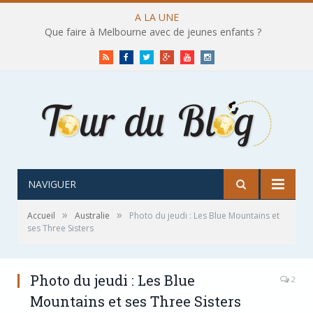
A LA UNE
Que faire à Melbourne avec de jeunes enfants ?
RSS
Facebook
Twitter
Google+
Youtube
Instagram
NAVIGUER
»
»
Accueil
Australie
Photo du jeudi : Les Blue Mountains et
ses Three Sisters
Photo du jeudi : Les Blue
2
Mountains et ses Three Sisters