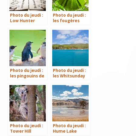
Photo du jeudi :
Photo du jeudi :
Low Hunter
les fougères
Valley wine
parasol de
theatre
Daintree
National Park
Photo du jeudi :
Photo du jeudi :
les pingouins de
les Whitsunday
Rockingham
Islands
Photo du jeudi :
Photo du jeudi :
Tower Hill
Hume Lake