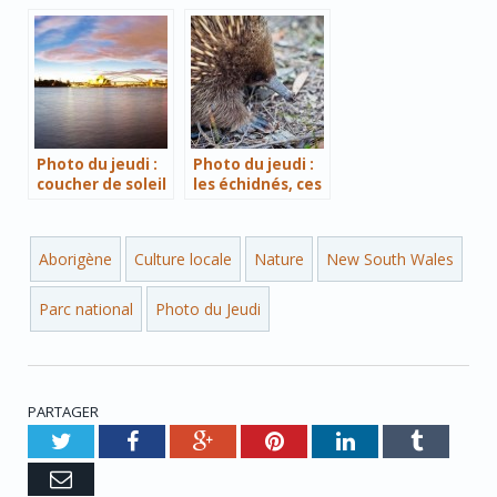
Reserve et ses
koalas
Photo du jeudi :
Photo du jeudi :
coucher de soleil
les échidnés, ces
sur la baie de
petites boules
Sydney
de piques !
Aborigène
Culture locale
Nature
New South Wales
Parc national
Photo du Jeudi
PARTAGER
Twitter
Facebook
Google+
Pinterest
LinkedIn
Tumblr
e-