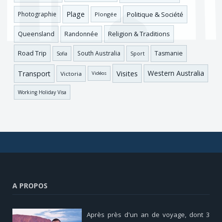
Plage
Photographie
Politique & Société
Plongée
Religion & Traditions
Queensland
Randonnée
Road Trip
Tasmanie
South Australia
Sofia
Sport
Visites
Western Australia
Transport
Victoria
Vidéos
Working Holiday Visa
A PROPOS
Après près d'un an de voyage, dont 3