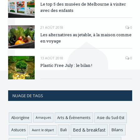
Le top 5 des musées de Melbourne à visiter
avec des enfants
21 AOÛT 2018
0
Les alternatives au jetable, à la maison comme
en voyage
13 AOÛT 2018
0
Plastic Free July : le bilan !
NUAGE DE TAGS
Asie du Sud-Est
Aborigène
Arts & Évènements
Arnaques
Bed & breakfast
Bilans
Astuces
Bali
Avant le départ