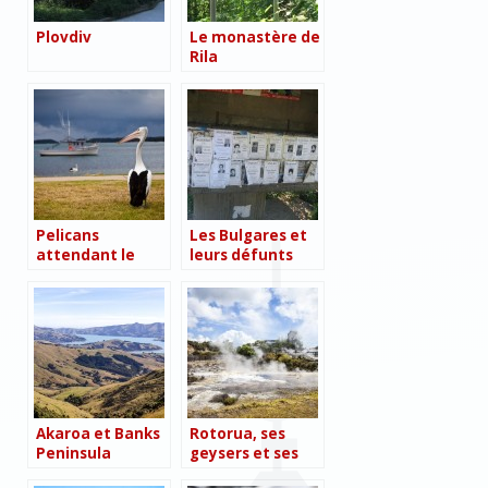
Plovdiv
Le monastère de
Rila
Pelicans
Les Bulgares et
attendant le
leurs défunts
retour de la
pêche,
Greenwell Point
Akaroa et Banks
Rotorua, ses
Peninsula
geysers et ses
piscines