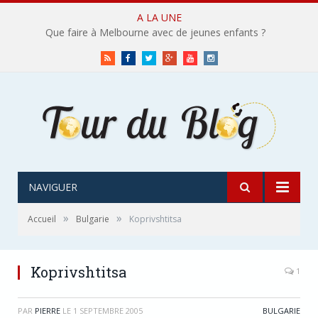
A LA UNE
Que faire à Melbourne avec de jeunes enfants ?
RSS
Facebook
Twitter
Google+
Youtube
Instagram
NAVIGUER
»
»
Accueil
Bulgarie
Koprivshtitsa
Koprivshtitsa
1
PAR
PIERRE
LE
1 SEPTEMBRE 2005
BULGARIE