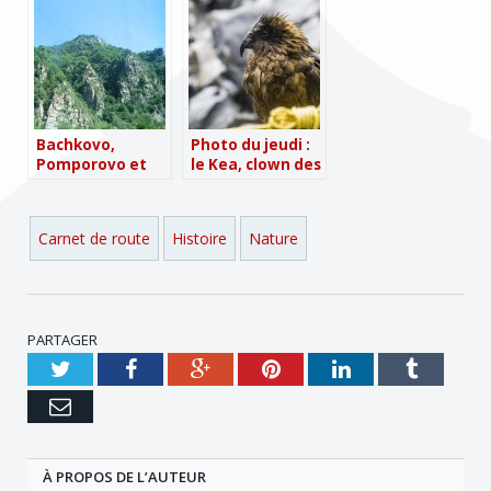
thermales
Bachkovo,
Photo du jeudi :
Pomporovo et
le Kea, clown des
les Rhodopes
montagnes
Carnet de route
Histoire
Nature
PARTAGER
Twitter
Facebook
Google+
Pinterest
LinkedIn
Tumblr
e-
mail
À PROPOS DE L’AUTEUR