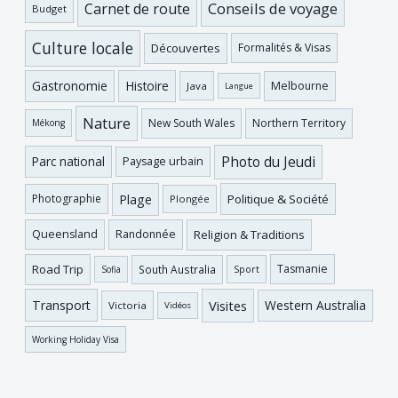
Conseils de voyage
Carnet de route
Budget
Culture locale
Découvertes
Formalités & Visas
Gastronomie
Histoire
Melbourne
Java
Langue
Nature
New South Wales
Northern Territory
Mékong
Photo du Jeudi
Parc national
Paysage urbain
Plage
Photographie
Politique & Société
Plongée
Religion & Traditions
Queensland
Randonnée
Road Trip
Tasmanie
South Australia
Sofia
Sport
Visites
Western Australia
Transport
Victoria
Vidéos
Working Holiday Visa