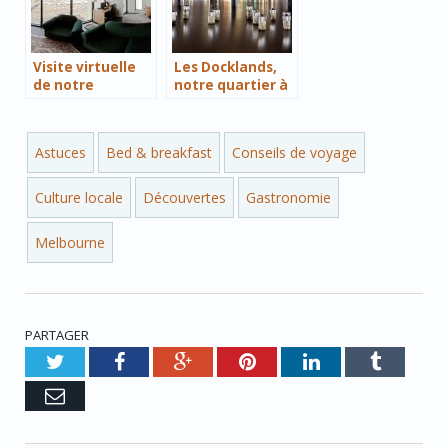
Visite virtuelle
Les Docklands,
de notre
notre quartier à
appartement à
Melbourne
Melbourne
Astuces
Bed & breakfast
Conseils de voyage
Culture locale
Découvertes
Gastronomie
Melbourne
PARTAGER
Twitter
Facebook
Google+
Pinterest
LinkedIn
Tumblr
e-
mail