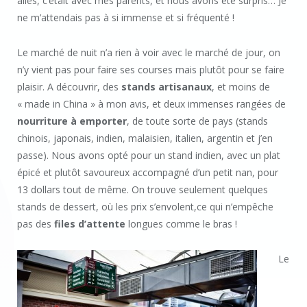
allés, c’était avec mes parents, et nous avons été surpris… Je
ne m’attendais pas à si immense et si fréquenté !
Le marché de nuit n’a rien à voir avec le marché de jour, on
n’y vient pas pour faire ses courses mais plutôt pour se faire
plaisir. A découvrir, des
stands artisanaux
, et moins de
« made in China » à mon avis, et deux immenses rangées de
nourriture à emporter
, de toute sorte de pays (stands
chinois, japonais, indien, malaisien, italien, argentin et j’en
passe). Nous avons opté pour un stand indien, avec un plat
épicé et plutôt savoureux accompagné d’un petit nan, pour
13 dollars tout de même. On trouve seulement quelques
stands de dessert, où les prix s’envolent,ce qui n’empêche
pas des
files d’attente
longues comme le bras !
Le