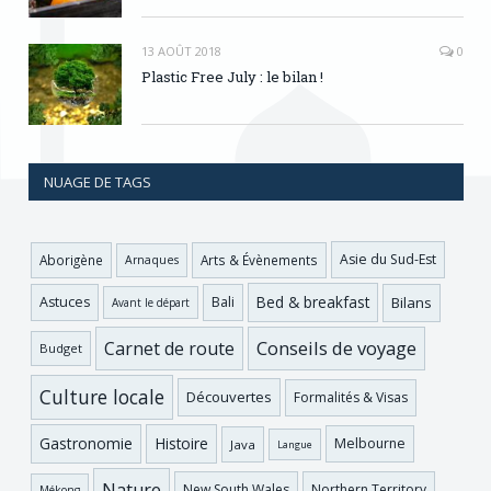
13 AOÛT 2018
0
Plastic Free July : le bilan !
NUAGE DE TAGS
Asie du Sud-Est
Aborigène
Arts & Évènements
Arnaques
Bed & breakfast
Bilans
Astuces
Bali
Avant le départ
Conseils de voyage
Carnet de route
Budget
Culture locale
Découvertes
Formalités & Visas
Gastronomie
Histoire
Melbourne
Java
Langue
Nature
New South Wales
Northern Territory
Mékong