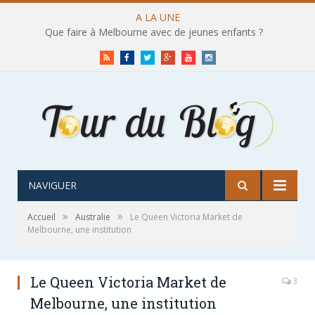
A LA UNE
Que faire à Melbourne avec de jeunes enfants ?
RSS
Facebook
Twitter
Google+
Youtube
Instagram
NAVIGUER
»
»
Accueil
Australie
Le Queen Victoria Market de
Melbourne, une institution
Le Queen Victoria Market de
3
Melbourne, une institution