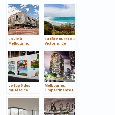
épisode 4 : les
épisode 3 : les
bars et cafés
lanes et l’art de
rue
La vie à
La côte ouest du
Melbourne,
Victoria : de
épisode 6 : des
Warrnambool à
évènements à
la frontière du
foison
South Australia
Le top 5 des
Melbourne,
musées de
l’impertinente !
Melbourne à
visiter avec des
enfants