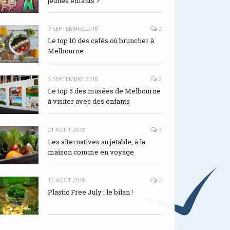
jeunes enfants ?
7 SEPTEMBRE 2018
2
Le top 10 des cafés où bruncher à
Melbourne
5 SEPTEMBRE 2018
2
Le top 5 des musées de Melbourne
à visiter avec des enfants
21 AOÛT 2018
0
Les alternatives au jetable, à la
maison comme en voyage
13 AOÛT 2018
0
Plastic Free July : le bilan !