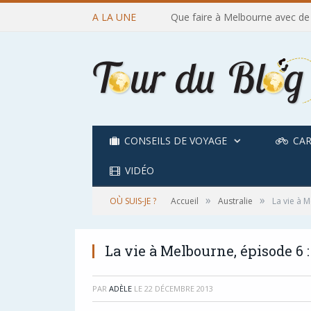
A LA UNE
Que faire à Melbourne avec de
CONSEILS DE VOYAGE
CAR
VIDÉO
»
»
OÙ SUIS-JE ?
Accueil
Australie
La vie à 
La vie à Melbourne, épisode 6 
PAR
ADÈLE
LE
22 DÉCEMBRE 2013