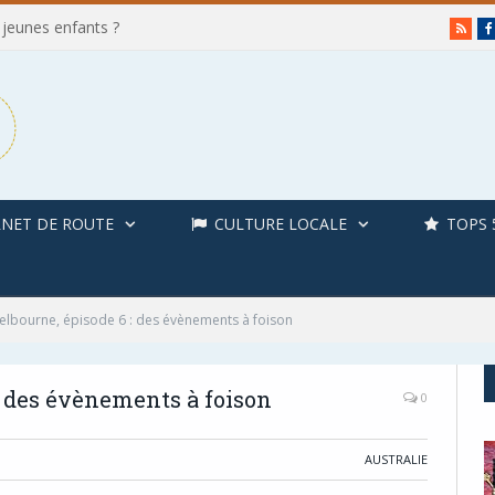
 jeunes enfants ?
RSS
NET DE ROUTE
CULTURE LOCALE
TOPS 
Melbourne, épisode 6 : des évènements à foison
: des évènements à foison
0
AUSTRALIE