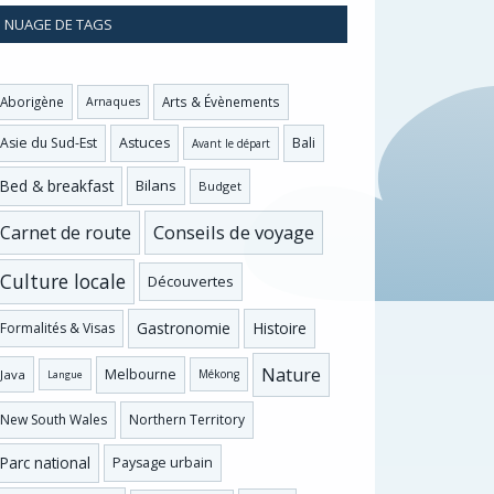
NUAGE DE TAGS
Aborigène
Arts & Évènements
Arnaques
Asie du Sud-Est
Astuces
Bali
Avant le départ
Bed & breakfast
Bilans
Budget
Conseils de voyage
Carnet de route
Culture locale
Découvertes
Gastronomie
Histoire
Formalités & Visas
Nature
Melbourne
Java
Mékong
Langue
New South Wales
Northern Territory
Parc national
Paysage urbain