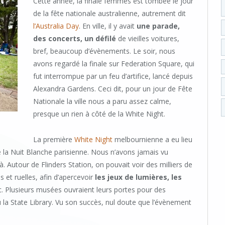
Cette année, la finale femmes est tombée le jour
de la fête nationale australienne, autrement dit
l’Australia Day
. En ville, il y avait
une parade,
des concerts, un défilé
de vieilles voitures,
bref, beaucoup d’évènements. Le soir, nous
avons regardé la finale sur Federation Square, qui
fut interrompue par un feu d’artifice, lancé depuis
Alexandra Gardens. Ceci dit, pour un jour de Fête
Nationale la ville nous a paru assez calme,
presque un rien à côté de la White Night.
La première
White Night
melbournienne a eu lieu
de la Nuit Blanche parisienne. Nous n’avons jamais vu
 Autour de Flinders Station, on pouvait voir des milliers de
 et ruelles, afin d’apercevoir
les jeux de lumières, les
c. Plusieurs musées ouvraient leurs portes pour des
a State Library. Vu son succès, nul doute que l’évènement