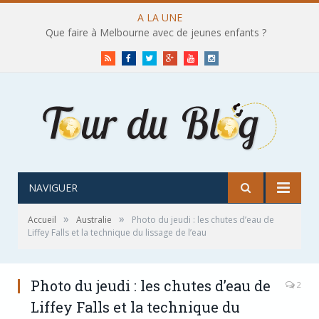
A LA UNE
Que faire à Melbourne avec de jeunes enfants ?
RSS
Facebook
Twitter
Google+
Youtube
Instagram
NAVIGUER
»
»
Accueil
Australie
Photo du jeudi : les chutes d’eau de
Liffey Falls et la technique du lissage de l’eau
Photo du jeudi : les chutes d’eau de
2
Liffey Falls et la technique du