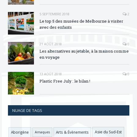
5 SEPTEMBRE 2018
2
Le top 5 des musées de Melbourne à visiter
avec des enfants
21 AOÛT 2018
0
Les alternatives au jetable, à la maison comme
en voyage
13 AOÛT 2018
0
Plastic Free July : le bilan !
NUAGE DE TAGS
Asie du Sud-Est
Aborigène
Arts & Évènements
Arnaques