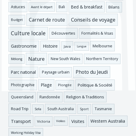
Bed & breakfast
Bilans
Astuces
Bali
Avant le départ
Conseils de voyage
Carnet de route
Budget
Culture locale
Découvertes
Formalités & Visas
Gastronomie
Histoire
Melbourne
Java
Langue
Nature
New South Wales
Northern Territory
Mékong
Photo du Jeudi
Parc national
Paysage urbain
Plage
Photographie
Politique & Société
Plongée
Religion & Traditions
Queensland
Randonnée
Road Trip
Tasmanie
South Australia
Sofia
Sport
Visites
Western Australia
Transport
Victoria
Vidéos
Working Holiday Visa