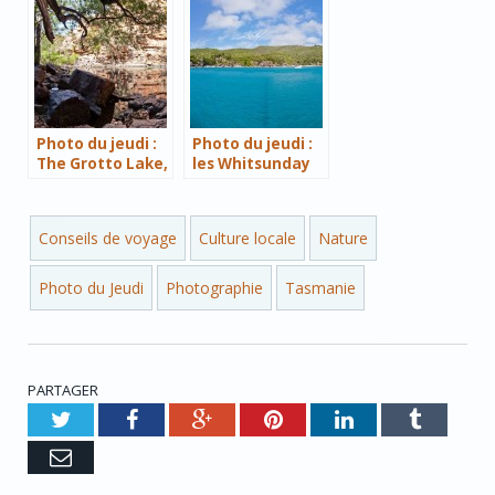
Tasmanie
Photo du jeudi :
Photo du jeudi :
The Grotto Lake,
les Whitsunday
Kununurra
Islands
Conseils de voyage
Culture locale
Nature
Photo du Jeudi
Photographie
Tasmanie
PARTAGER
Twitter
Facebook
Google+
Pinterest
LinkedIn
Tumblr
e-
mail