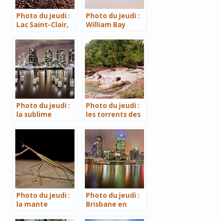
Photo du jeudi :
Photo du jeudi :
Lac Saint-Clair,
William Bay
Cradle Mountain
National Park
National Park
Photo du jeudi :
Photo du jeudi :
la sublime
les torrents des
Melbourne de
Boulders,
nuit
Queensland
Photo du jeudi :
Photo du jeudi :
la mante
Brisbane en
religieuse de
panoramique