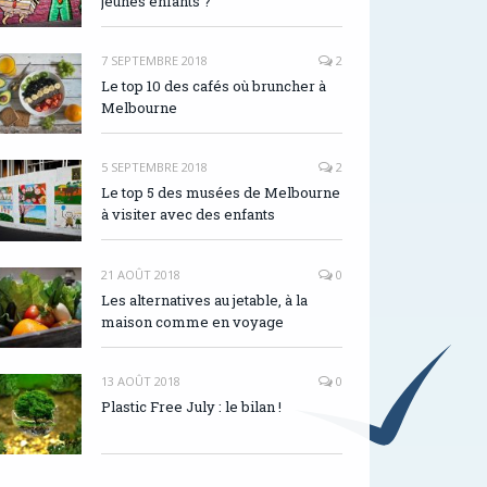
jeunes enfants ?
7 SEPTEMBRE 2018
2
Le top 10 des cafés où bruncher à
Melbourne
5 SEPTEMBRE 2018
2
Le top 5 des musées de Melbourne
à visiter avec des enfants
21 AOÛT 2018
0
Les alternatives au jetable, à la
maison comme en voyage
13 AOÛT 2018
0
Plastic Free July : le bilan !