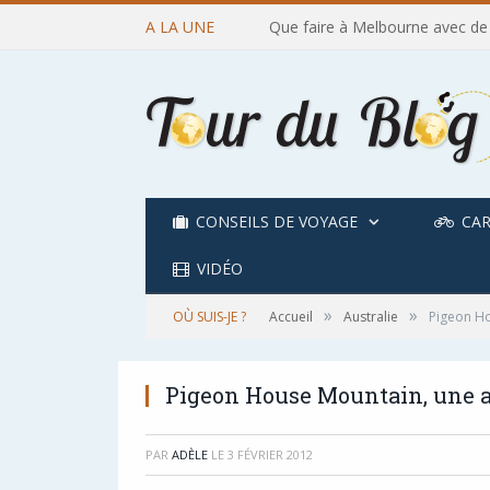
A LA UNE
Que faire à Melbourne avec de
CONSEILS DE VOYAGE
CAR
VIDÉO
»
»
OÙ SUIS-JE ?
Accueil
Australie
Pigeon Ho
Pigeon House Mountain, une a
PAR
ADÈLE
LE
3 FÉVRIER 2012