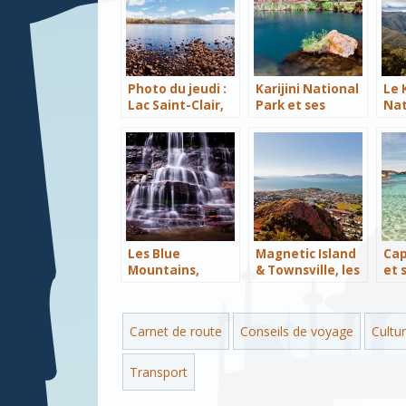
Photo du jeudi :
Karijini National
Le 
Lac Saint-Clair,
Park et ses
Nat
Cradle Mountain
merveilleuses
int
National Park
gorges
Les Blue
Magnetic Island
Cap
Mountains,
& Townsville, les
et 
mystiques et
inséparables
rêv
grandioses
bla
Carnet de route
Conseils de voyage
Cultur
Transport