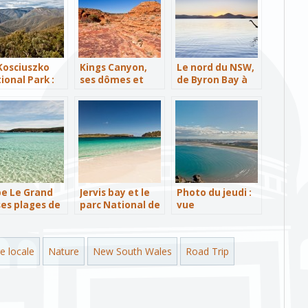
Kosciuszko
Kings Canyon,
Le nord du NSW,
ional Park :
ses dômes et
de Byron Bay à
o the wild !
son jardin d’Eden
Central Coast
e Le Grand
Jervis bay et le
Photo du jeudi :
ses plages de
parc National de
vue
e et de sable
Booderee
panoramique
nc
depuis The Nut,
Stanley
e locale
Nature
New South Wales
Road Trip