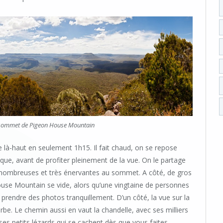
sommet de Pigeon House Mountain
e là-haut en seulement 1h15. Il fait chaud, on se repose
ique, avant de profiter pleinement de la vue. On le partage
s nombreuses et très énervantes au sommet. A côté, de gros
ouse Mountain se vide, alors qu’une vingtaine de personnes
 prendre des photos tranquillement. D’un côté, la vue sur la
rbe. Le chemin aussi en vaut la chandelle, avec ses milliers
 ses petits lézards qui se cachent dès que vous faites