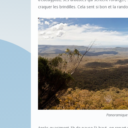
craquer les brindilles. Cela sent si bon et la randon
Panoramique 
Après quasiment 1h de pause là-haut, on repart 