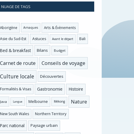
NUAGE DE TAGS
Aborigène
Arts & Évènements
Arnaques
Asie du Sud-Est
Astuces
Bali
Avant le départ
Bed & breakfast
Bilans
Budget
Conseils de voyage
Carnet de route
Culture locale
Découvertes
Gastronomie
Histoire
Formalités & Visas
Nature
Melbourne
Java
Mékong
Langue
New South Wales
Northern Territory
Parc national
Paysage urbain