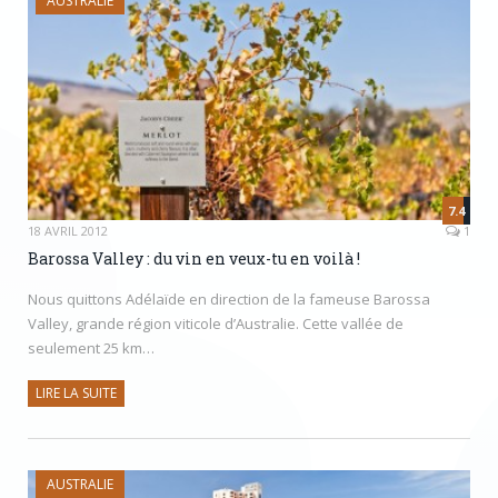
AUSTRALIE
7.4
18 AVRIL 2012
1
Barossa Valley : du vin en veux-tu en voilà !
Nous quittons Adélaïde en direction de la fameuse Barossa
Valley, grande région viticole d’Australie. Cette vallée de
seulement 25 km…
LIRE LA SUITE
AUSTRALIE