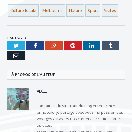
nuit
Melbourne
Culture locale
Melbourne
Nature
Sport
Visites
PARTAGER
Twitter
Facebook
Google+
Pinterest
LinkedIn
Tumblr
e-
mail
À PROPOS DE L’AUTEUR
ADÈLE
Fondatrice du site Tour du Blog et rédactrice
principale, je partage avec vous ma passion des
voyages à travers nos carnets de route et autres
astuces.
Si cet article vous a plu, retrouvez tous mes