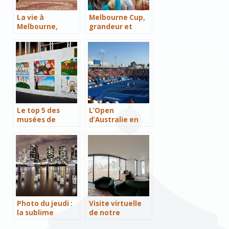
La vie à
Melbourne Cup,
Melbourne,
grandeur et
épisode 6 : des
décadences
évènements à
foison
Le top 5 des
L’Open
musées de
d’Australie en
Melbourne à
live de
visiter avec des
Melbourne
enfants
Photo du jeudi :
Visite virtuelle
la sublime
de notre
Melbourne de
appartement à