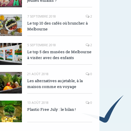
jeunes enfants ?
7 SEPTEMBRE 2018
2
Le top 10 des cafés où bruncher à
Melbourne
5 SEPTEMBRE 2018
2
Le top 5 des musées de Melbourne
à visiter avec des enfants
21 AOÛT 2018
0
Les alternatives au jetable, à la
maison comme en voyage
13 AOÛT 2018
0
Plastic Free July : le bilan !