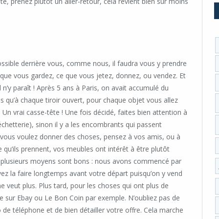
ate, prenez plutôt un aller-retour, cela revient bien sûr moins
ossible derrière vous, comme nous, il faudra vous y prendre
e que vous gardez, ce que vous jetez, donnez, ou vendez. Et
l n’y paraît ! Après 5 ans à Paris, on avait accumulé du
s qu’à chaque tiroir ouvert, pour chaque objet vous allez
 Un vrai casse-tête ! Une fois décidé, faites bien attention à
 déchetterie), sinon il y a les encombrants qui passent
 vous voulez donner des choses, pensez à vos amis, ou à
 qu’ils prennent, vos meubles ont intérêt à être plutôt
re, plusieurs moyens sont bons : nous avons commencé par
uvez la faire longtemps avant votre départ puisqu’on y vend
veut plus. Plus tard, pour les choses qui ont plus de
 sur Ebay ou Le Bon Coin par exemple. N’oubliez pas de
de téléphone et de bien détailler votre offre. Cela marche