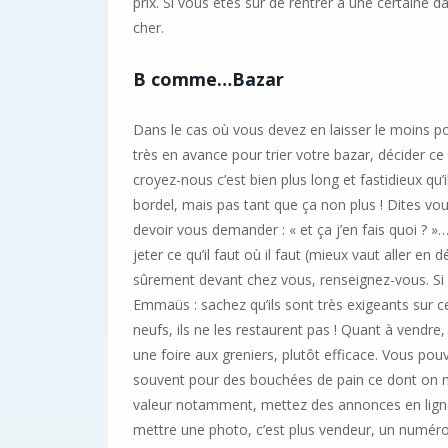
prix. Si vous êtes sûr de rentrer à une certaine d
cher.
B comme…Bazar
Dans le cas où vous devez en laisser le moins p
très en avance pour trier votre bazar, décider c
croyez-nous c’est bien plus long et fastidieux qu’i
bordel, mais pas tant que ça non plus ! Dites vou
devoir vous demander : « et ça j’en fais quoi ? »…
jeter ce qu’il faut où il faut (mieux vaut aller en
sûrement devant chez vous, renseignez-vous. Si
Emmaüs : sachez qu’ils sont très exigeants sur ce
neufs, ils ne les restaurent pas ! Quant à vend
une foire aux greniers, plutôt efficace. Vous po
souvent pour des bouchées de pain ce dont on ne 
valeur notamment, mettez des annonces en ligne
mettre une photo, c’est plus vendeur, un numéro 