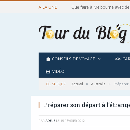
A LA UNE
Que faire à Melbourne avec de
CONSEILS DE VOYAGE
CAR
VIDÉO
»
»
OÙ SUIS-JE ?
Accueil
Australie
Préparer s
Préparer son départ à l’étranger
PAR
ADÈLE
LE
15 FÉVRIER 2012