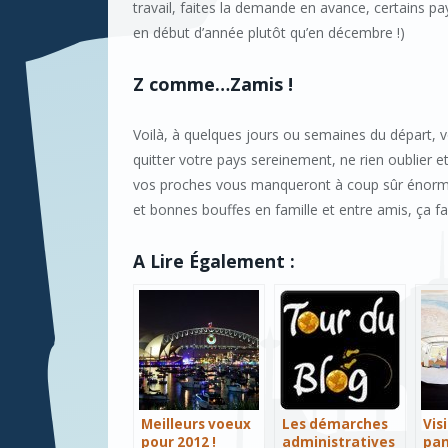
travail, faites la demande en avance, certains p
en début d’année plutôt qu’en décembre !)
Z comme…Zamis !
Voilà, à quelques jours ou semaines du départ, 
quitter votre pays sereinement, ne rien oublier e
vos proches vous manqueront à coup sûr énormém
et bonnes bouffes en famille et entre amis, ça fai
A Lire Également :
Meilleurs voeux
Les démarches
Vis
pour 2012 !
administratives
pa