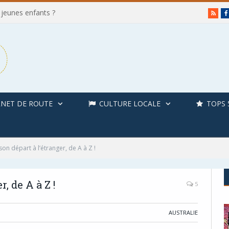
 jeunes enfants ?
RSS
NET DE ROUTE
CULTURE LOCALE
TOPS 
on départ à l’étranger, de A à Z !
, de A à Z !
5
AUSTRALIE