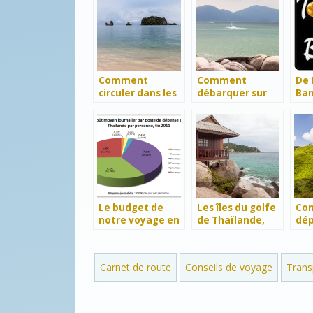
Comment
Comment
De 
circuler dans les
débarquer sur
Ban
îles Langkawi ?
l’île de Penang ?
Le budget de
Les îles du golfe
Co
notre voyage en
de Thaïlande,
dép
Thaïlande
épisode 3 : Koh
les
Tao
Hig
Carnet de route
Conseils de voyage
Trans