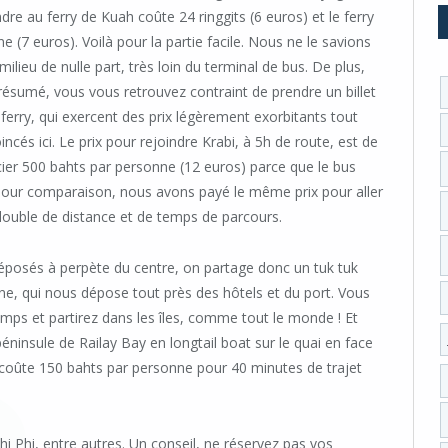
re au ferry de Kuah coûte 24 ringgits (6 euros) et le ferry
 (7 euros). Voilà pour la partie facile. Nous ne le savions
ilieu de nulle part, très loin du terminal de bus. De plus,
 résumé, vous vous retrouvez contraint de prendre un billet
erry, qui exercent des prix légèrement exorbitants tout
cés ici. Le prix pour rejoindre Krabi, à 5h de route, est de
ier 500 bahts par personne (12 euros) parce que le bus
). Pour comparaison, nous avons payé le même prix pour aller
double de distance et de temps de parcours.
éposés à perpète du centre, on partage donc un tuk tuk
e, qui nous dépose tout près des hôtels et du port. Vous
mps et partirez dans les îles, comme tout le monde ! Et
éninsule de Railay Bay en longtail boat sur le quai en face
 coûte 150 bahts par personne pour 40 minutes de trajet
 Phi, entre autres. Un conseil, ne réservez pas vos