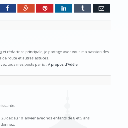
tter
Facebook
Google+
Pinterest
LinkedIn
Tumblr
e-
mail
og et rédactrice principale, je partage avec vous ma passion des
 de route et autres astuces.
ouvez tous mes posts par ici :
A propos d'Adèle
hissante.
 20 dec au 10 janvier avec nos enfants de 8 et 5 ans.
s donnez.