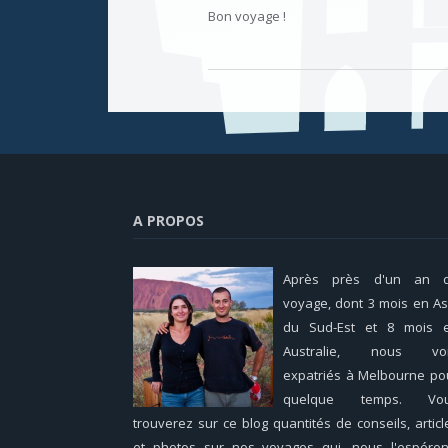
Bon voyage !
A PROPOS
Après près d'un an 
voyage, dont 3 mois en As
du Sud-Est et 8 mois 
Australie, nous voi
expatriés à Melbourne po
quelque temps. Vo
trouverez sur ce blog quantités de conseils, articl
et photos sur nos voyages qui, nous l'espéron