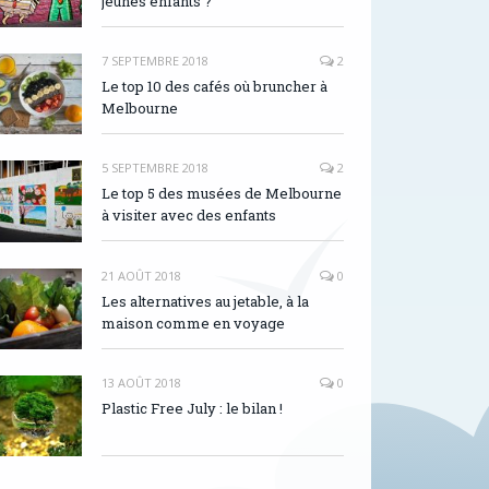
jeunes enfants ?
7 SEPTEMBRE 2018
2
Le top 10 des cafés où bruncher à
Melbourne
5 SEPTEMBRE 2018
2
Le top 5 des musées de Melbourne
à visiter avec des enfants
21 AOÛT 2018
0
Les alternatives au jetable, à la
maison comme en voyage
13 AOÛT 2018
0
Plastic Free July : le bilan !