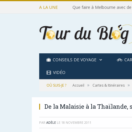
A LA UNE
Que faire à Melbourne avec de
CONSEILS DE VOYAGE
CAR
VIDÉO
»
»
OÙ SUIS-JE ?
Accueil
Cartes & Itinéraires
De la Malaisie à la Thaïlande, s
PAR
ADÈLE
LE
18 NOVEMBRE 2011