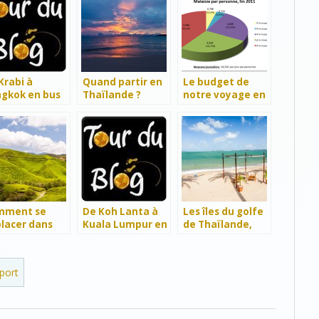
Krabi à
Quand partir en
Le budget de
gkok en bus
Thaïlande ?
notre voyage en
Malaisie
mment se
De Koh Lanta à
Les îles du golfe
lacer dans
Kuala Lumpur en
de Thaïlande,
 Cameron
bus
épisode 1 : Koh
hlands ?
Samui
port