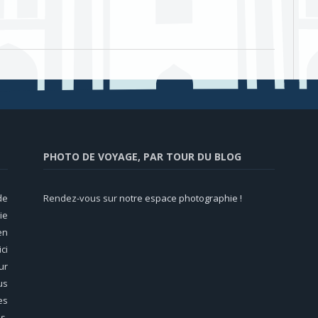
PHOTO DE VOYAGE, PAR TOUR DU BLOG
de
Rendez-vous sur
notre espace photographie !
ie
en
ci
ur
us
es
s,