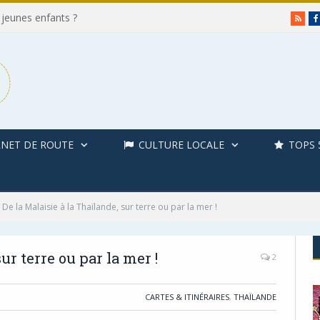
 jeunes enfants ?
RSS
NET DE ROUTE
CULTURE LOCALE
TOPS 
De la Malaisie à la Thaïlande, sur terre ou par la mer !
ur terre ou par la mer !
2
CARTES & ITINÉRAIRES
,
THAÏLANDE