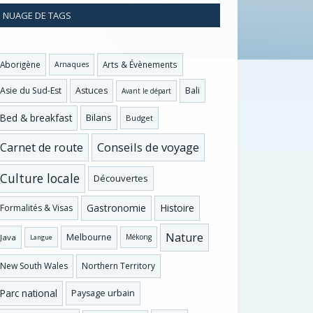
NUAGE DE TAGS
Aborigène
Arts & Évènements
Arnaques
Asie du Sud-Est
Astuces
Bali
Avant le départ
Bed & breakfast
Bilans
Budget
Conseils de voyage
Carnet de route
Culture locale
Découvertes
Gastronomie
Histoire
Formalités & Visas
Nature
Melbourne
Java
Mékong
Langue
New South Wales
Northern Territory
Parc national
Paysage urbain