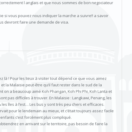
correctement l anglais et que nous sommes de bon negociateur
sie si vous pouvez nous indiquer la marche a suivre!! a savoir
us devront faire une demande de visa.
là ! Pour les lieux à visiter tout dépend ce que vous aimez
 et la Malaisie peut-être qu’il faut rester dans le sud de la
ent on a beaucoup aimé Koh Phangan, Koh Phi Phi, Koh Lanta et
nt pas difficiles à trouver. En Malaisie : Langkawi, Penang, les
s îles à l’est… Les bus y sont très peu chers et efficaces.
ait pour le lendemain au mieux, et c’était toujours assez facile
 enfants c’est forcément plus compliqué.
btiendrez en arrivant sur le territoire, pas besoin de faire la