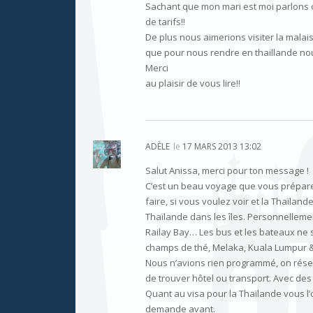
Sachant que mon mari est moi parlons 
de tarifs!!
De plus nous aimerions visiter la malai
que pour nous rendre en thaillande no
Merci
au plaisir de vous lire!!
ADÈLE
le
17 MARS 2013 13:02
Salut Anissa, merci pour ton message !
C’est un beau voyage que vous préparez 
faire, si vous voulez voir et la Thaïlande
Thaïlande dans les îles. Personnellem
Railay Bay… Les bus et les bateaux ne so
champs de thé, Melaka, Kuala Lumpur & le
Nous n’avions rien programmé, on réserv
de trouver hôtel ou transport. Avec des
Quant au visa pour la Thaïlande vous l’o
demande avant.