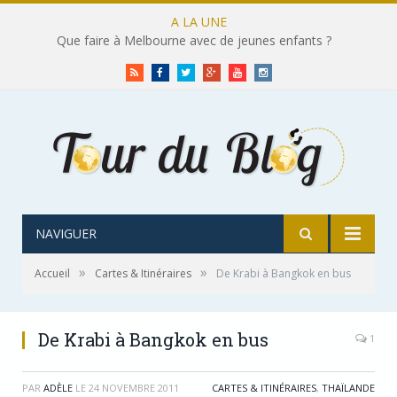
A LA UNE
Que faire à Melbourne avec de jeunes enfants ?
RSS
Facebook
Twitter
Google+
Youtube
Instagram
NAVIGUER
»
»
Accueil
Cartes & Itinéraires
De Krabi à Bangkok en bus
De Krabi à Bangkok en bus
1
PAR
ADÈLE
LE
24 NOVEMBRE 2011
CARTES & ITINÉRAIRES
,
THAÏLANDE