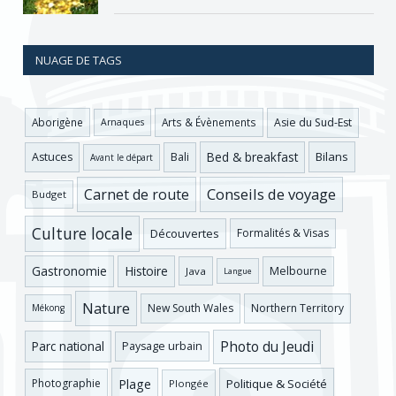
NUAGE DE TAGS
Asie du Sud-Est
Aborigène
Arts & Évènements
Arnaques
Bed & breakfast
Bilans
Astuces
Bali
Avant le départ
Conseils de voyage
Carnet de route
Budget
Culture locale
Découvertes
Formalités & Visas
Gastronomie
Histoire
Melbourne
Java
Langue
Nature
New South Wales
Northern Territory
Mékong
Photo du Jeudi
Parc national
Paysage urbain
Plage
Photographie
Politique & Société
Plongée