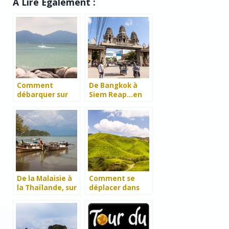
A Lire Également :
Comment
De Bangkok à
débarquer sur
Siem Reap…en
l’île de Penang ?
bus
De la Malaisie à
Comment se
la Thaïlande, sur
déplacer dans
terre ou par la
les Cameron
mer !
Highlands ?