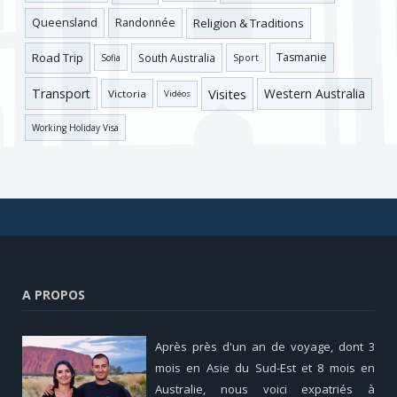
Religion & Traditions
Queensland
Randonnée
Road Trip
Tasmanie
South Australia
Sofia
Sport
Visites
Western Australia
Transport
Victoria
Vidéos
Working Holiday Visa
A PROPOS
Après près d'un an de voyage, dont 3
mois en Asie du Sud-Est et 8 mois en
Australie, nous voici expatriés à