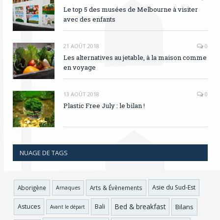
Le top 5 des musées de Melbourne à visiter
avec des enfants
21 AOÛT 2018
0
Les alternatives au jetable, à la maison comme
en voyage
13 AOÛT 2018
0
Plastic Free July : le bilan !
NUAGE DE TAGS
Asie du Sud-Est
Aborigène
Arts & Évènements
Arnaques
Bed & breakfast
Bilans
Astuces
Bali
Avant le départ