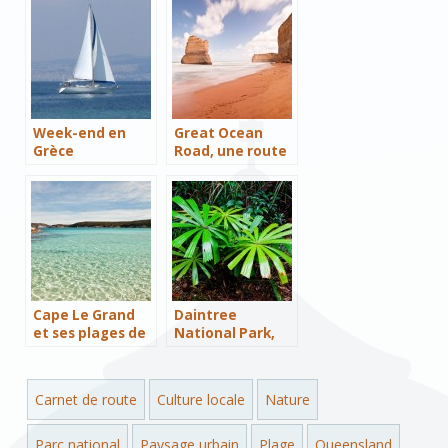
Bay of Fires
National Park
Week-end en
Great Ocean
Grèce
Road, une route
mythique
Cape Le Grand
Daintree
et ses plages de
National Park,
rêve et de sable
l’emblème des
blanc
Wet Tropics
Carnet de route
Culture locale
Nature
Parc national
Paysage urbain
Plage
Queensland