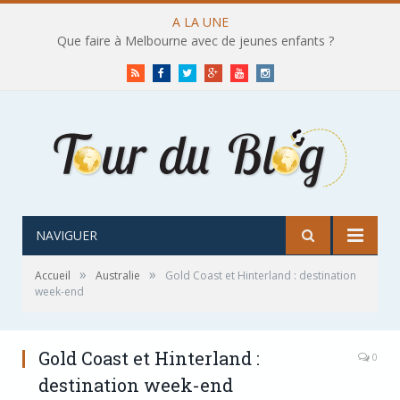
A LA UNE
Que faire à Melbourne avec de jeunes enfants ?
RSS
Facebook
Twitter
Google+
Youtube
Instagram
NAVIGUER
»
»
Accueil
Australie
Gold Coast et Hinterland : destination
week-end
Gold Coast et Hinterland :
0
destination week-end