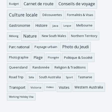
Conseils de voyage
Carnet de route
Budget
Culture locale
Découvertes
Formalités & Visas
Gastronomie
Histoire
Melbourne
Java
Langue
Nature
New South Wales
Northern Territory
Mékong
Photo du Jeudi
Parc national
Paysage urbain
Plage
Photographie
Politique & Société
Plongée
Religion & Traditions
Queensland
Randonnée
Road Trip
Tasmanie
South Australia
Sofia
Sport
Visites
Western Australia
Transport
Victoria
Vidéos
Working Holiday Visa