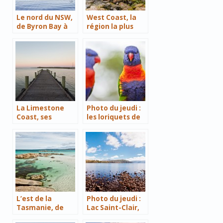
Le nord du NSW,
West Coast, la
de Byron Bay à
région la plus
Central Coast
pluvieuse de
Nouvelle-
Zélande
La Limestone
Photo du jeudi :
Coast, ses
les loriquets de
roches calcaires
Yaamba
et ses lacs
L’est de la
Photo du jeudi :
Tasmanie, de
Lac Saint-Clair,
Port Arthur à
Cradle Mountain