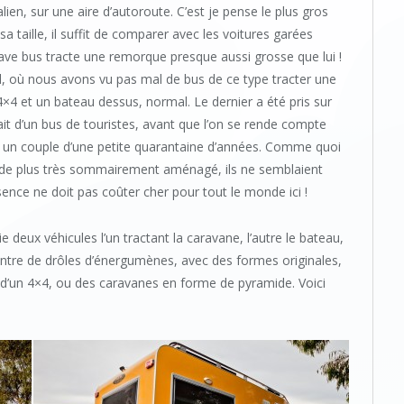
ien, sur une aire d’autoroute. C’est je pense le plus gros
a taille, il suffit de comparer avec les voitures garées
ave bus tracte une remorque presque aussi grosse que lui !
d, où nous avons vu pas mal de bus de ce type tracter une
4×4 et un bateau dessus, normal. Le dernier a été pris sur
ait d’un bus de touristes, avant que l’on se rende compte
it un couple d’une petite quarantaine d’années. Comme quoi
it de plus très sommairement aménagé, ils ne semblaient
ssence ne doit pas coûter cher pour tout le monde ici !
ie deux véhicules l’un tractant la caravane, l’autre le bateau,
ontre de drôles d’énergumènes, avec des formes originales,
’un 4×4, ou des caravanes en forme de pyramide. Voici