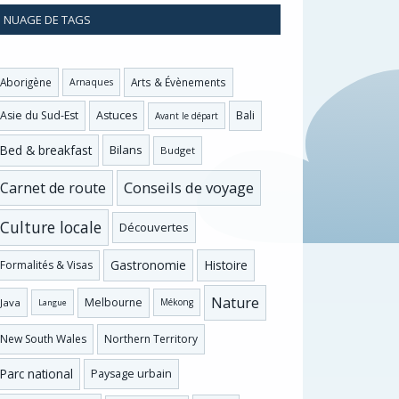
NUAGE DE TAGS
Aborigène
Arts & Évènements
Arnaques
Asie du Sud-Est
Astuces
Bali
Avant le départ
Bed & breakfast
Bilans
Budget
Conseils de voyage
Carnet de route
Culture locale
Découvertes
Gastronomie
Histoire
Formalités & Visas
Nature
Melbourne
Java
Mékong
Langue
New South Wales
Northern Territory
Parc national
Paysage urbain