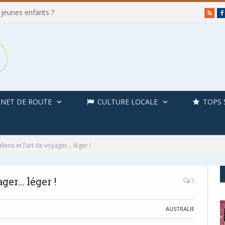
 jeunes enfants ?
RSS
NET DE ROUTE
CULTURE LOCALE
TOPS 
liens et l’art de voyager… léger !
ager… léger !
3
AUSTRALIE