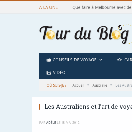
A LA UNE
Que faire à Melbourne avec de
CONSEILS DE VOYAGE
CAR
VIDÉO
»
»
OÙ SUIS-JE ?
Accueil
Australie
Les Austra
Les Australiens et l’art de voy
PAR
ADÈLE
LE
18 MAI 2012