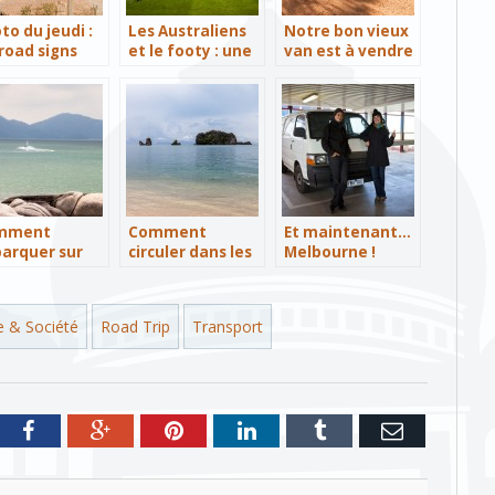
to du jeudi :
Les Australiens
Notre bon vieux
 road signs
et le footy : une
van est à vendre
traliens
religion !
!
mment
Comment
Et maintenant…
arquer sur
circuler dans les
Melbourne !
le de Penang ?
îles Langkawi ?
e & Société
Road Trip
Transport
tter
Facebook
Google+
Pinterest
LinkedIn
Tumblr
e-
mail