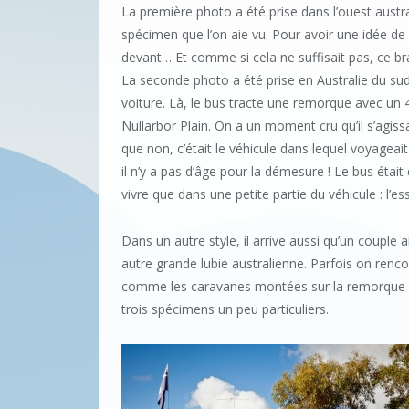
La première photo a été prise dans l’ouest austral
spécimen que l’on aie vu. Pour avoir une idée de s
devant… Et comme si cela ne suffisait pas, ce br
La seconde photo a été prise en Australie du su
voiture. Là, le bus tracte une remorque avec un 
Nullarbor Plain. On a un moment cru qu’il s’agiss
que non, c’était le véhicule dans lequel voyagea
il n’y a pas d’âge pour la démesure ! Le bus éta
vivre que dans une petite partie du véhicule : l’e
Dans un autre style, il arrive aussi qu’un couple a
autre grande lubie australienne. Parfois on renc
comme les caravanes montées sur la remorque d
trois spécimens un peu particuliers.