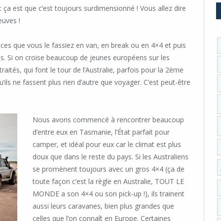
 ça est que c’est toujours surdimensionné ! Vous allez dire
euves !
chances que vous le fassiez en van, en break ou en 4×4 et puis
us. Si on croise beaucoup de jeunes européens sur les
tés, qui font le tour de l’Australie, parfois pour la 2ème
qu’ils ne fassent plus rien d’autre que voyager. C’est peut-être
Nous avons commencé à rencontrer beaucoup
d’entre eux en Tasmanie, l’État parfait pour
camper, et idéal pour eux car le climat est plus
doux que dans le reste du pays. Si les Australiens
se promènent toujours avec un gros 4×4 (ça de
toute façon c’est la règle en Australie, TOUT LE
MONDE a son 4×4 ou son pick-up !), ils trainent
aussi leurs caravanes, bien plus grandes que
celles que l’on connaît en Europe. Certaines