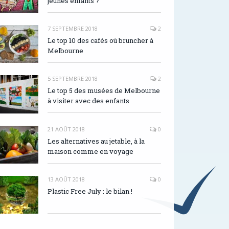
jeunes enfants ?
7 SEPTEMBRE 2018
2
Le top 10 des cafés où bruncher à
Melbourne
5 SEPTEMBRE 2018
2
Le top 5 des musées de Melbourne
à visiter avec des enfants
21 AOÛT 2018
0
Les alternatives au jetable, à la
maison comme en voyage
13 AOÛT 2018
0
Plastic Free July : le bilan !