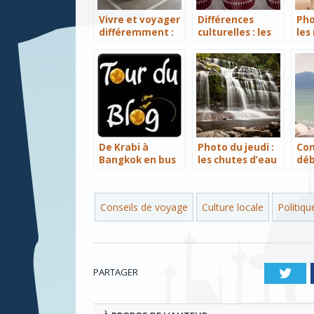
Vivre et voyager
Différences
Pho
différemment :
culturelles : les
les
qu’en pensent
Australiens
aus
les autres ?
versus les
Français
De Krabi à
Photo du jeudi :
Co
Bangkok en bus
les chutes d’eau
déb
de Liffey Falls et
l’î
la technique du
lissage de l’eau
Conseils de voyage
Culture locale
Politiqu
PARTAGER
Twi