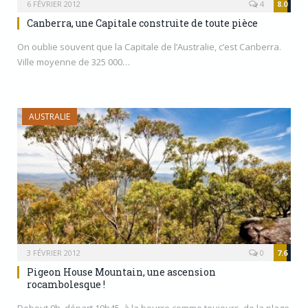
6 FÉVRIER 2012
4
8.0
Canberra, une Capitale construite de toute pièce
On oublie souvent que la Capitale de l’Australie, c’est Canberra.
Ville moyenne de 325 000…
AUSTRALIE
3 FÉVRIER 2012
0
7.6
Pigeon House Mountain, une ascension
rocambolesque !