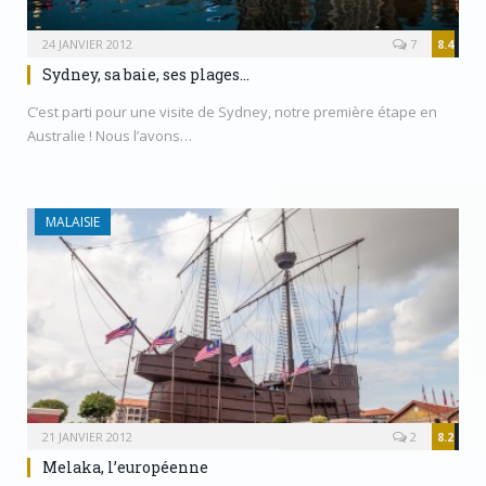
24 JANVIER 2012
7
8.4
Sydney, sa baie, ses plages…
C’est parti pour une visite de Sydney, notre première étape en
Australie ! Nous l’avons…
MALAISIE
21 JANVIER 2012
2
8.2
Melaka, l’européenne