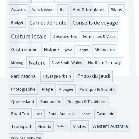
Bed & breakfast
Bilans
Astuces
Bali
Avant le départ
Conseils de voyage
Carnet de route
Budget
Culture locale
Découvertes
Formalités & Visas
Gastronomie
Histoire
Melbourne
Java
Langue
Nature
New South Wales
Northern Territory
Mékong
Photo du Jeudi
Parc national
Paysage urbain
Plage
Photographie
Politique & Société
Plongée
Religion & Traditions
Queensland
Randonnée
Road Trip
Tasmanie
South Australia
Sofia
Sport
Visites
Western Australia
Transport
Victoria
Vidéos
Working Holiday Visa