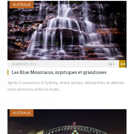
AUSTRALIE
28 JANVIER 2012
0
8.6
Les Blue Mountains, mystiques et grandioses
Après 3 semaines à Sydney, entre achats, démarches et attente,
nous prenons enfin la route…
AUSTRALIE