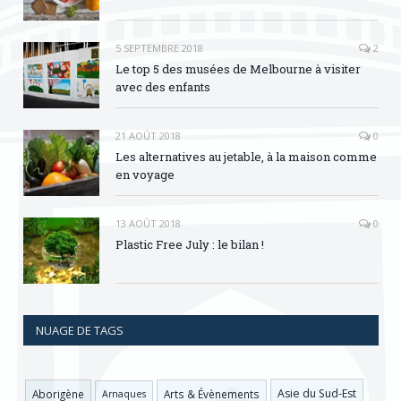
5 SEPTEMBRE 2018
2
Le top 5 des musées de Melbourne à visiter
avec des enfants
21 AOÛT 2018
0
Les alternatives au jetable, à la maison comme
en voyage
13 AOÛT 2018
0
Plastic Free July : le bilan !
NUAGE DE TAGS
Asie du Sud-Est
Aborigène
Arts & Évènements
Arnaques