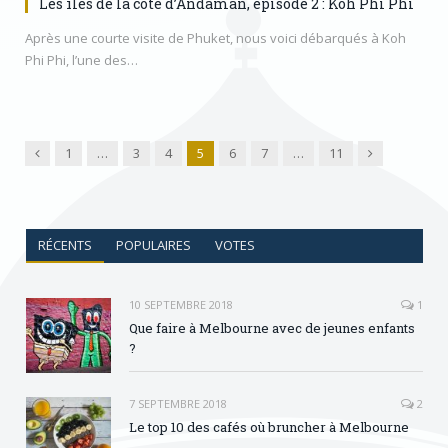
Les îles de la côte d’Andaman, épisode 2 : Koh Phi Phi
Après une courte visite de Phuket, nous voici débarqués à Koh
Phi Phi, l’une des…
Précédent
Suivant
1
…
3
4
5
6
7
…
11
RÉCENTS
POPULAIRES
VOTES
10 SEPTEMBRE 2018
1
Que faire à Melbourne avec de jeunes enfants
?
7 SEPTEMBRE 2018
2
Le top 10 des cafés où bruncher à Melbourne