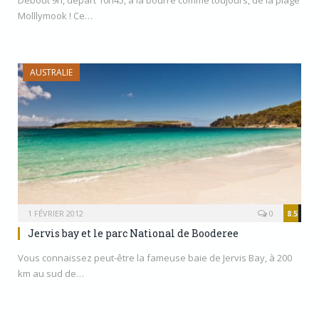
Debout 9h, départ 10h45, à la bourre comme toujours, de la plage
Molllymook ! Ce…
AUSTRALIE
1 FÉVRIER 2012
0
8.5
Jervis bay et le parc National de Booderee
Vous connaissez peut-être la fameuse baie de Jervis Bay, à 200
km au sud de…